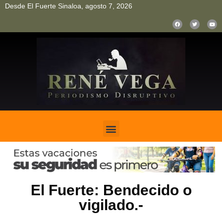
Desde El Fuerte Sinaloa, agosto 7, 2026
pinup
pin up
mostbet casino kz
bonus aviator game
1win
El Fuerte: Bendecido o
vigilado.-