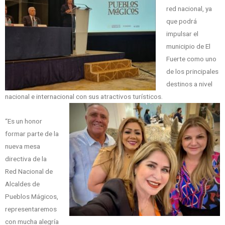
red nacional, ya
que podrá
impulsar el
municipio de El
Fuerte como uno
de los principales
destinos a nivel
nacional e internacional con sus atractivos turísticos.
“Es un honor
formar parte de la
nueva mesa
directiva de la
Red Nacional de
Alcaldes de
Pueblos Mágicos,
representaremos
con mucha alegría