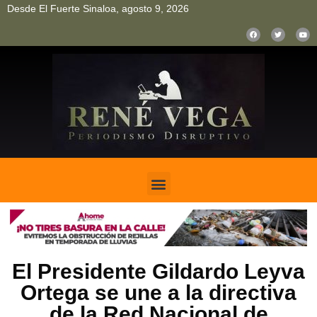
Desde El Fuerte Sinaloa, agosto 9, 2026
pinup
pin up
mostbet casino kz
bonus aviator game
1win
El Presidente Gildardo Leyva
Ortega se une a la directiva
de la Red Nacional de