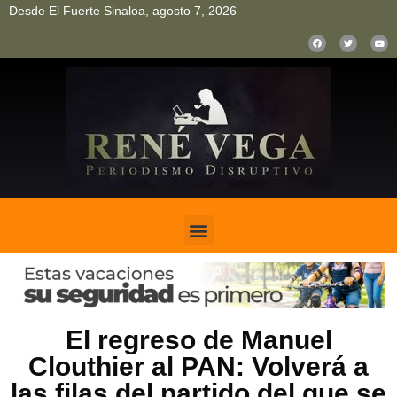
Desde El Fuerte Sinaloa, agosto 7, 2026
pinup
pin up
mostbet casino kz
bonus aviator game
1win
El regreso de Manuel
Clouthier al PAN: Volverá a
las filas del partido del que se