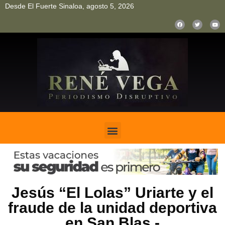
Desde El Fuerte Sinaloa, agosto 5, 2026
pinup
pin up
mostbet casino kz
bonus aviator game
1win
Jesús “El Lolas” Uriarte y el
fraude de la unidad deportiva
en San Blas.-