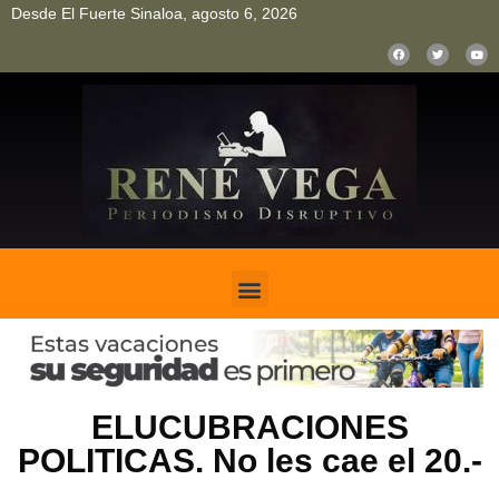
Desde El Fuerte Sinaloa, agosto 6, 2026
pinup
pin up
mostbet casino kz
bonus aviator game
1win
ELUCUBRACIONES
POLITICAS. No les cae el 20.-