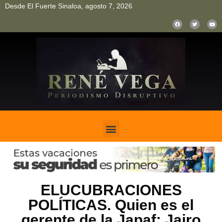
Desde El Fuerte Sinaloa, agosto 7, 2026
pinup
pin up
mostbet casino kz
bonus aviator game
1win
ELUCUBRACIONES
POLÍTICAS. Quien es el
gerente de la Japaf: Jairo