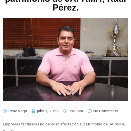
Pérez.
Rene Vega
julio 1, 2022
3:08 pm
No Comments
Empresas factureras no generan afectación al patrimonio de JAPAMA;