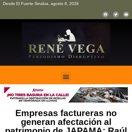
Desde El Fuerte Sinaloa, agosto 8, 2026
pinup
pin up
mostbet casino kz
bonus aviator game
1win
Empresas factureras no
generan afectación al
patrimonio de JAPAMA; Raúl