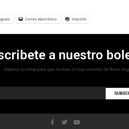
legram
Correo electrónico
Imprimir
scribete a nuestro bole
Déjanos tu email para que recibas lo mas reciente de Rene Veg
SUBSC