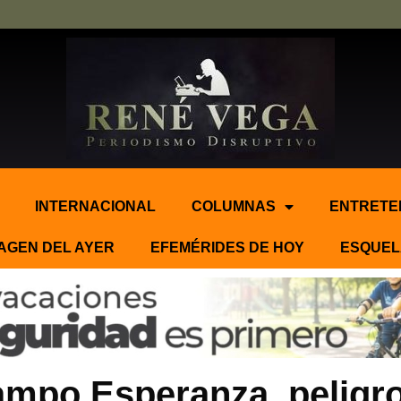
INTERNACIONAL
COLUMNAS
ENTRETE
AGEN DEL AYER
EFEMÉRIDES DE HOY
ESQUEL
mpo Esperanza, peligro