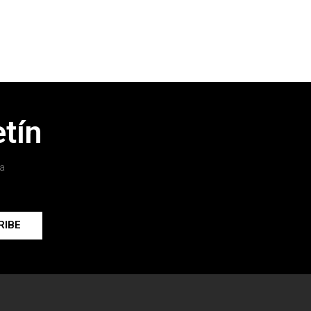
tín
a
RIBE