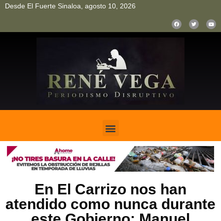
Desde El Fuerte Sinaloa, agosto 10, 2026
pinup
pin up
mostbet casino kz
bonus aviator game
1win
En El Carrizo nos han
atendido como nunca durante
este Gobierno: Manuel