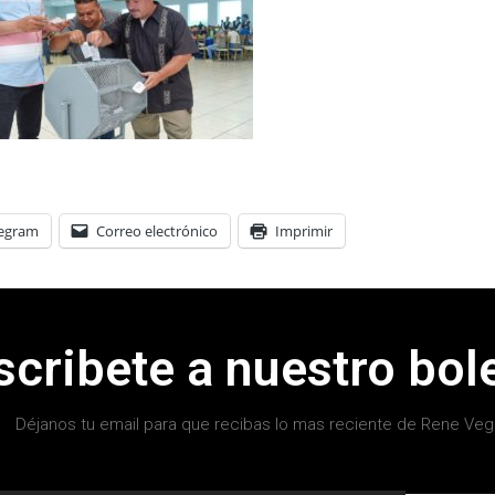
legram
Correo electrónico
Imprimir
scribete a nuestro bole
Déjanos tu email para que recibas lo mas reciente de Rene Veg