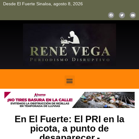
Desde El Fuerte Sinaloa, agosto 8, 2026
pinup
pin up
mostbet casino kz
bonus aviator game
1win
En El Fuerte: El PRI en la
picota, a punto de
desaparecer.-