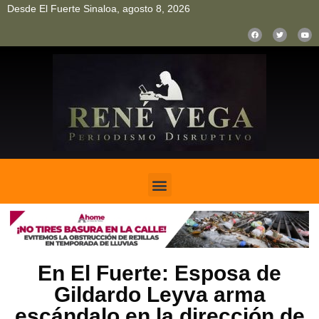
Desde El Fuerte Sinaloa, agosto 8, 2026
pinup
pin up
mostbet casino kz
bonus aviator game
1win
En El Fuerte: Esposa de
Gildardo Leyva arma
escándalo en la dirección de