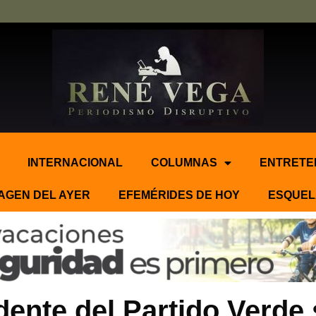
INTERNACIONAL
COLUMNAS
ENTRETE
AGEN DEL AYER
EFEMÉRIDES DE HOY
ESQUEL
dente del Partido Verde s