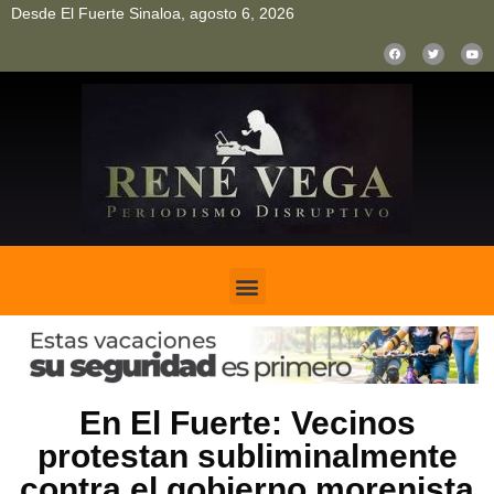
Desde El Fuerte Sinaloa, agosto 6, 2026
pinup
pin up
mostbet casino kz
bonus aviator game
1win
En El Fuerte: Vecinos
protestan subliminalmente
contra el gobierno morenista