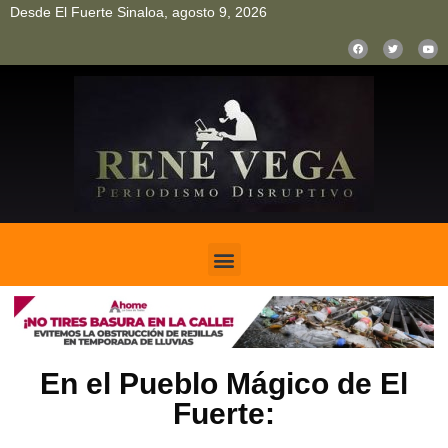
Desde El Fuerte Sinaloa, agosto 9, 2026
pinup
pin up
mostbet casino kz
bonus aviator game
1win
En el Pueblo Mágico de El
Fuerte: