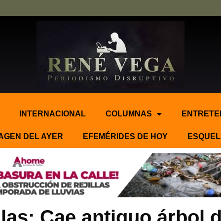
INTERNACIONAL
COLUMNAS
ENTRETE
AGEN DEL AYER
EFEMÉRIDES DE HOY
ESQUEL
las: Cae antiguo árbol d