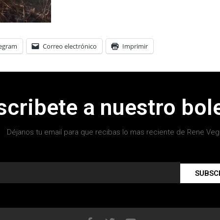
legram
Correo electrónico
Imprimir
scribete a nuestro bole
Déjanos tu email para que recibas lo mas reciente de Rene Veg
SUBSC