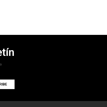
tín
a
RIBE