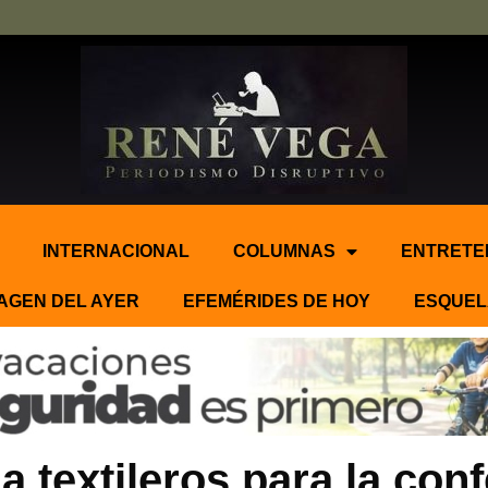
INTERNACIONAL
COLUMNAS
ENTRETE
AGEN DEL AYER
EFEMÉRIDES DE HOY
ESQUEL
a textileros para la co