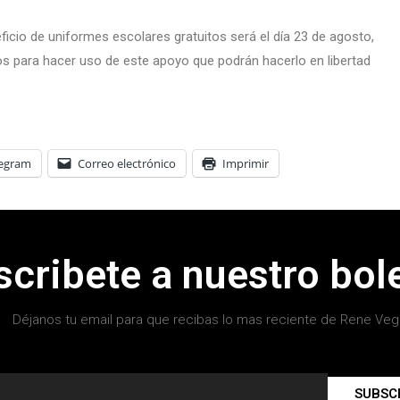
eficio de uniformes escolares gratuitos será el día 23 de agosto,
ntos para hacer uso de este apoyo que podrán hacerlo en libertad
legram
Correo electrónico
Imprimir
scribete a nuestro bole
Déjanos tu email para que recibas lo mas reciente de Rene Veg
SUBSC