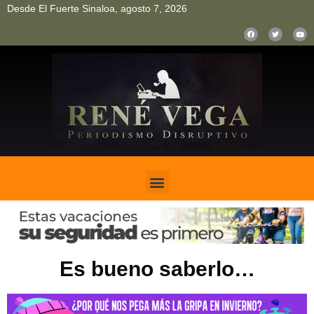
Desde El Fuerte Sinaloa, agosto 7, 2026
pinup
pin up
mostbet casino kz
bonus aviator game
1win
Es bueno saberlo…