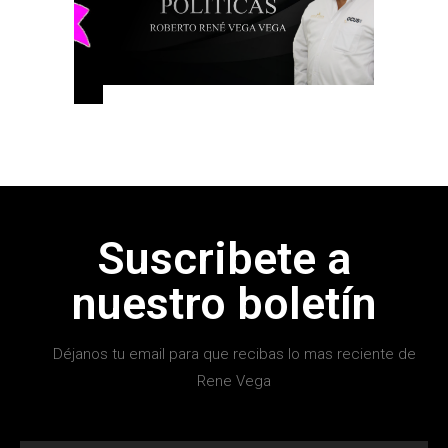
Suscribete a
nuestro boletín
Déjanos tu email para que recibas lo mas reciente de
Rene Vega