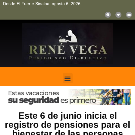
Desde El Fuerte Sinaloa, agosto 6, 2026
pinup
pin up
mostbet casino kz
bonus aviator game
1win
Este 6 de junio inicia el
registro de pensiones para el
bienestar de las personas