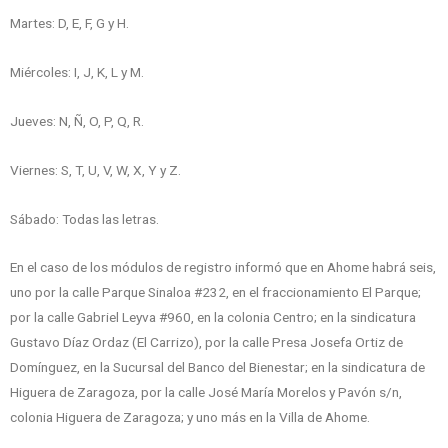
Martes: D, E, F, G y H.
Miércoles: I, J, K, L y M.
Jueves: N, Ñ, O, P, Q, R.
Viernes: S, T, U, V, W, X, Y y Z.
Sábado: Todas las letras.
En el caso de los módulos de registro informó que en Ahome habrá seis,
uno por la calle Parque Sinaloa #232, en el fraccionamiento El Parque;
por la calle Gabriel Leyva #960, en la colonia Centro; en la sindicatura
Gustavo Díaz Ordaz (El Carrizo), por la calle Presa Josefa Ortiz de
Domínguez, en la Sucursal del Banco del Bienestar; en la sindicatura de
Higuera de Zaragoza, por la calle José María Morelos y Pavón s/n,
colonia Higuera de Zaragoza; y uno más en la Villa de Ahome.