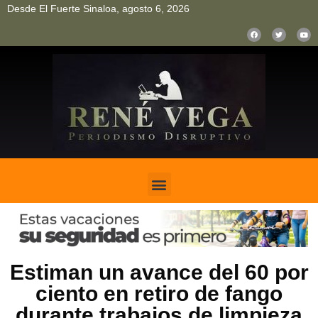
Desde El Fuerte Sinaloa, agosto 6, 2026
pinup
pin up
mostbet casino kz
bonus aviator game
1win
Estiman un avance del 60 por
ciento en retiro de fango
durante trabajos de limpieza