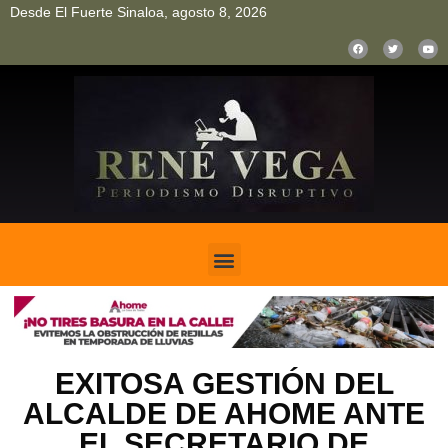
Desde El Fuerte Sinaloa, agosto 8, 2026
pinup
pin up
mostbet casino kz
bonus aviator game
1win
EXITOSA GESTIÓN DEL
ALCALDE DE AHOME ANTE
EL SECRETARIO DE