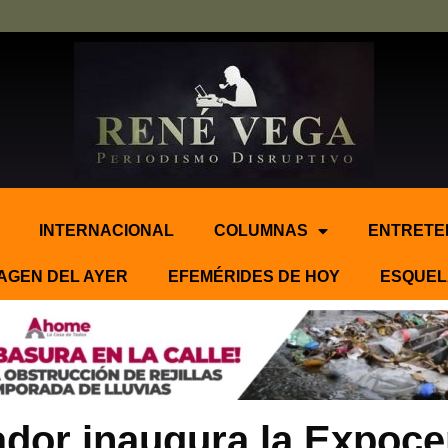
INTERNACIONAL
COLUMNAS
ENTRETE
AGEN DEL AYER
EFEMÉRIDES DE HOY
ESQUEL
dor inaugura la Expoce