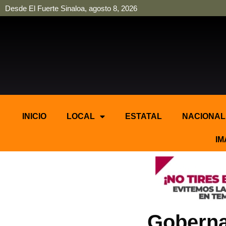
Desde El Fuerte Sinaloa, agosto 8, 2026
pinup
pin up
mostbet casino kz
bonus aviator game
1win
INICIO
LOCAL
ESTATAL
NACIONAL
IM
Goberna