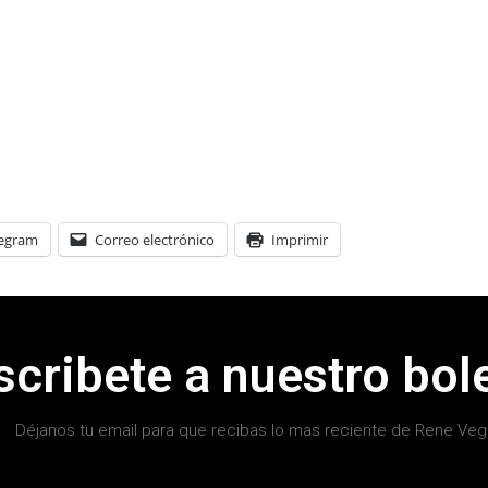
legram
Correo electrónico
Imprimir
scribete a nuestro bole
Déjanos tu email para que recibas lo mas reciente de Rene Veg