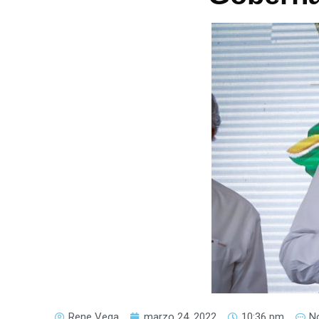
Rene Vega
marzo 24, 2022
10:36 pm
N