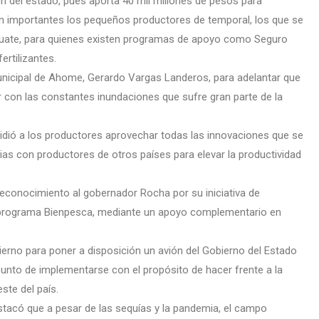
n del estado, pues aporta 40 mil millones de pesos para
on importantes los pequeños productores de temporal, los que se
ahuate, para quienes existen programas de apoyo como Seguro
ertilizantes.
 municipal de Ahome, Gerardo Vargas Landeros, para adelantar que
ar con las constantes inundaciones que sufre gran parte de la
, pidió a los productores aprovechar todas las innovaciones que se
ias con productores de otros países para elevar la productividad
reconocimiento al gobernador Rocha por su iniciativa de
el programa Bienpesca, mediante un apoyo complementario en
erno para poner a disposición un avión del Gobierno del Estado
punto de implementarse con el propósito de hacer frente a la
ste del país.
estacó que a pesar de las sequías y la pandemia, el campo