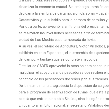
grandes productores hortícolas y graneros de esta regió
dinamizar la economía estatal. Sin embargo, también s
dedican a la siembra de cártamo, ajonjolí, sorgo y cac
Catastrófico y un subsidio para la compra de semillas y f
Por otra parte, aprovechó la anfitrionía del presidente
se realizarán las inversiones necesarias a fin de termin
ciudad de Los Mochis cada temporada de lluvias.
A su vez, el secretario de Agricultura, Víctor Villalobos
exhibirán en esta Expoceres, el intercambio de experienc
del campo, y también que se concreten negocios.
El titular de SADER aprovechó la ocasión para hacer un 
multiplicar el apoyo para los pescadores que reciben 
beneficio de los pescadores ribereños y de sus familias.
De la misma manera, agradeció la disposición de su gobi
para el programa de estimulación de lluvias, que está a 
sequía que enfrenta no sólo Sinaloa, sino la región noroe
En cuanto al ámbito nacional, el secretario Villalobos d