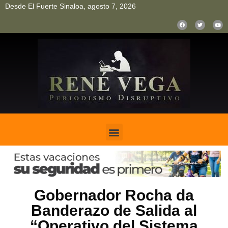
Desde El Fuerte Sinaloa, agosto 7, 2026
pinup
pin up
mostbet casino kz
bonus aviator game
1win
Gobernador Rocha da
Banderazo de Salida al
“Operativo del Sistema