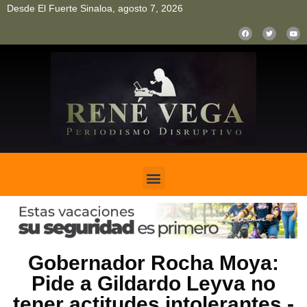
Desde El Fuerte Sinaloa, agosto 7, 2026
pinup
pin up
mostbet casino kz
bonus aviator game
1win
Gobernador Rocha Moya:
Pide a Gildardo Leyva no
tener actitudes intolerantes.-