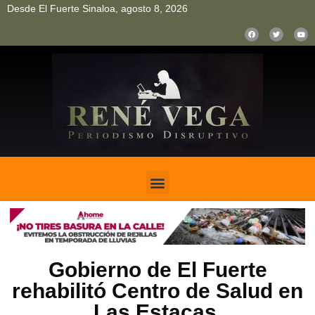
Desde El Fuerte Sinaloa, agosto 8, 2026
pinup
pin up
mostbet casino kz
bonus aviator game
1win
Gobierno de El Fuerte
rehabilitó Centro de Salud en
Las Estacas.