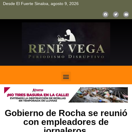
Desde El Fuerte Sinaloa, agosto 9, 2026
pinup
pin up
mostbet casino kz
bonus aviator game
1win
Gobierno de Rocha se reunió
con empleadores de
jornaleros.