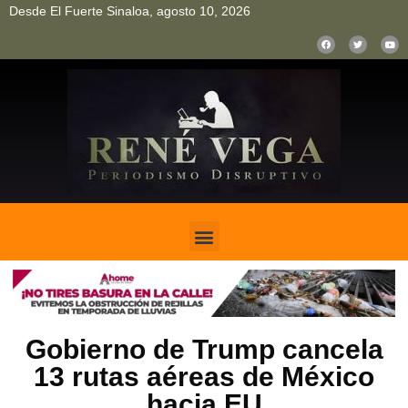
Desde El Fuerte Sinaloa, agosto 10, 2026
pinup
pin up
mostbet casino kz
bonus aviator game
1win
Gobierno de Trump cancela
13 rutas aéreas de México
hacia EU