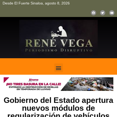
Desde El Fuerte Sinaloa, agosto 8, 2026
pinup
pin up
mostbet casino kz
bonus aviator game
1win
Gobierno del Estado apertura
nuevos módulos de
regularización de vehículos