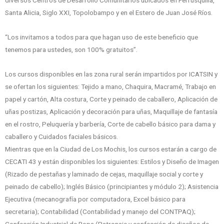
diversos Centros de Desarrollo Comunitarios ubicados en Ferrusquilla,
Santa Alicia, Siglo XXI, Topolobampo y en el Estero de Juan José Ríos.
“Los invitamos a todos para que hagan uso de este beneficio que
tenemos para ustedes, son 100% gratuitos”.
Los cursos disponibles en las zona rural serán impartidos por ICATSIN y
se ofertan los siguientes: Tejido a mano, Chaquira, Macramé, Trabajo en
papel y cartón, Alta costura, Corte y peinado de caballero, Aplicación de
uñas postizas, Aplicación y decoración para uñas, Maquillaje de fantasía
en el rostro, Peluquería y barbería, Corte de cabello básico para dama y
caballero y Cuidados faciales básicos.
Mientras que en la Ciudad de Los Mochis, los cursos estarán a cargo de
CECATI 43 y están disponibles los siguientes: Estilos y Diseño de Imagen
(Rizado de pestañas y laminado de cejas, maquillaje social y corte y
peinado de cabello); Inglés Básico (principiantes y módulo 2); Asistencia
Ejecutiva (mecanografía por computadora, Excel básico para
secretaria); Contabilidad (Contabilidad y manejo del CONTPAQ);
Confección Industrial de Ropa (Patronaje y confección de diseños de