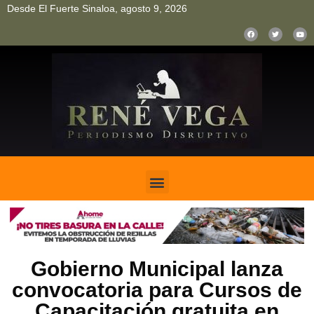
Desde El Fuerte Sinaloa, agosto 9, 2026
pinup
pin up
mostbet casino kz
bonus aviator game
1win
Gobierno Municipal lanza
convocatoria para Cursos de
Capacitación gratuita en