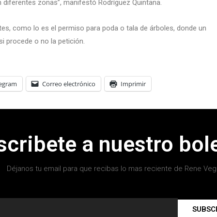
 diferentes zonas”, manifestó Rodríguez Quintana.
tes, como lo es el permiso para poda o tala de árboles, donde un
si procede o no la petición.
legram
Correo electrónico
Imprimir
scribete a nuestro bole
Déjanos tu email para que recibas lo mas reciente de Rene Veg
SUBSC