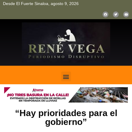
Desde El Fuerte Sinaloa, agosto 9, 2026
pinup
pin up
mostbet casino kz
bonus aviator game
1win
“Hay prioridades para el
gobierno”