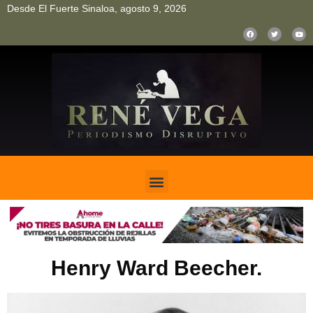
Desde El Fuerte Sinaloa, agosto 9, 2026
pinup
pin up
mostbet casino kz
bonus aviator game
1win
Henry Ward Beecher.