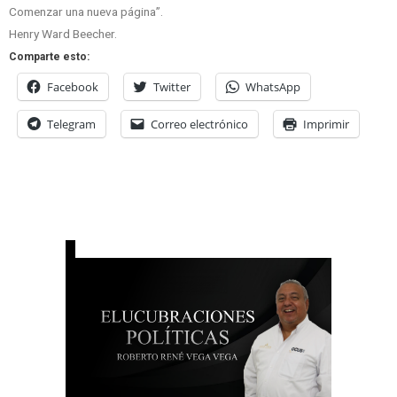
Comenzar una nueva página”.
Henry Ward Beecher.
Comparte esto:
Facebook
Twitter
WhatsApp
Telegram
Correo electrónico
Imprimir