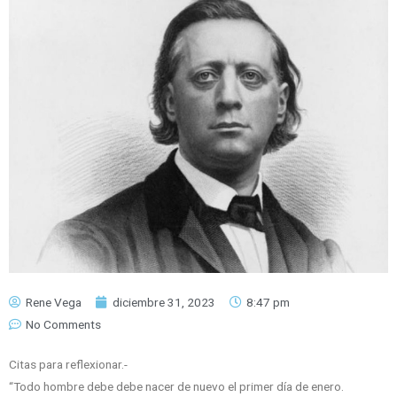
Rene Vega
diciembre 31, 2023
8:47 pm
No Comments
Citas para reflexionar.-
“Todo hombre debe debe nacer de nuevo el primer día de enero.