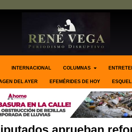
INTERNACIONAL
COLUMNAS
ENTRETE
AGEN DEL AYER
EFEMÉRIDES DE HOY
ESQUEL
iputados aprueban refo