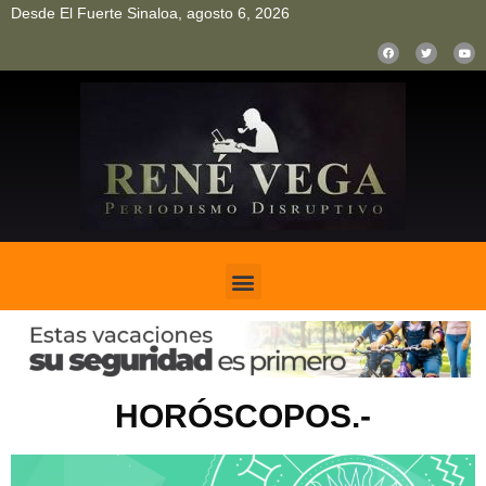
Desde El Fuerte Sinaloa, agosto 6, 2026
pinup
pin up
mostbet casino kz
bonus aviator game
1win
HORÓSCOPOS.-