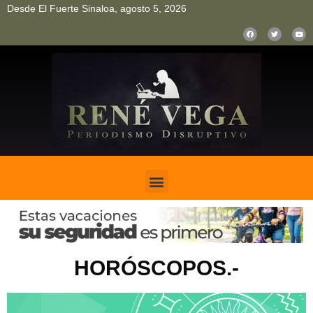
Desde El Fuerte Sinaloa, agosto 5, 2026
pinup
pin up
mostbet casino kz
bonus aviator game
1win
HORÓSCOPOS.-