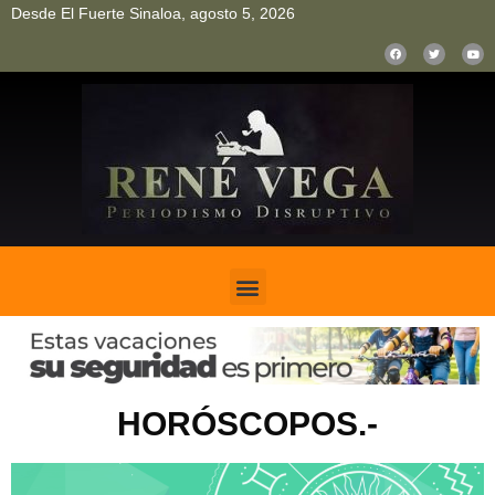
Desde El Fuerte Sinaloa, agosto 5, 2026
pinup
pin up
mostbet casino kz
bonus aviator game
1win
HORÓSCOPOS.-