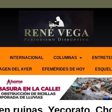
INTERNACIONAL
COLUMNAS
ENTRETE
AGEN DEL AYER
EFEMÉRIDES DE HOY
ESQUEL
 en ruinas, Yecorato, Cho