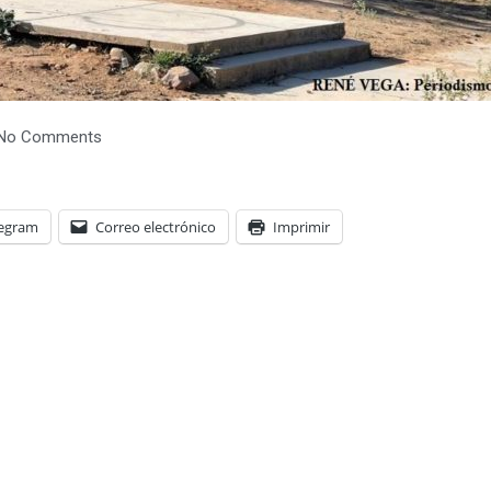
No Comments
legram
Correo electrónico
Imprimir