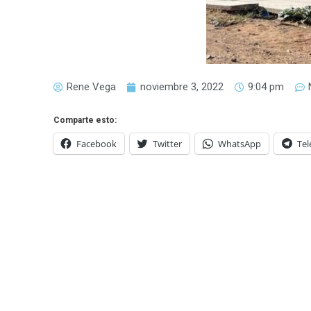
Rene Vega
noviembre 3, 2022
9:04 pm
Comparte esto:
Facebook
Twitter
WhatsApp
Te