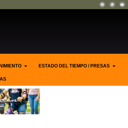
NIMIENTO
ESTADO DEL TIEMPO / PRESAS
AS