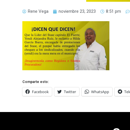
Rene Vega
noviembre 23, 2023
8:51 pm
Comparte esto:
Facebook
Twitter
WhatsApp
Te