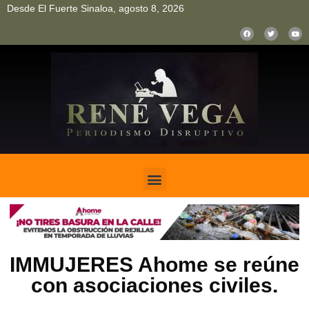
Desde El Fuerte Sinaloa, agosto 8, 2026
pinup
pin up
mostbet casino kz
bonus aviator game
1win
IMMUJERES Ahome se reúne
con asociaciones civiles.