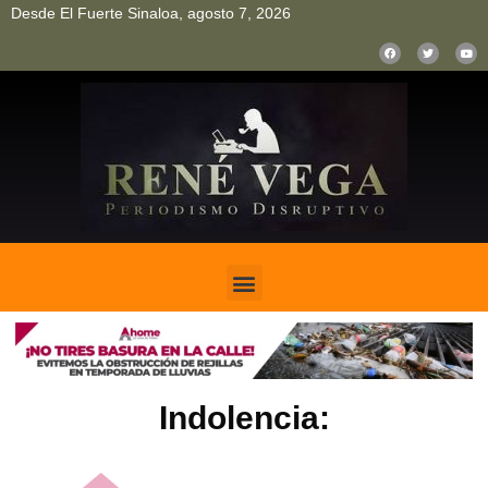
Desde El Fuerte Sinaloa, agosto 7, 2026
pinup
pin up
mostbet casino kz
bonus aviator game
1win
Indolencia: