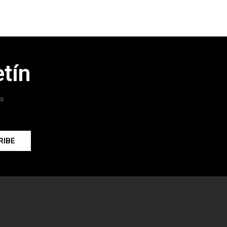
tín
a
RIBE