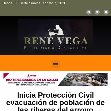
Desde El Fuerte Sinaloa, agosto 7, 2026
pinup
pin up
mostbet casino kz
bonus aviator game
1win
Inicia Protección Civil
evacuación de población de
las riberas del arroyo