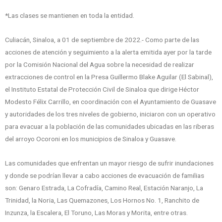
*Las clases se mantienen en toda la entidad.
Culiacán, Sinaloa, a 01 de septiembre de 2022.- Como parte de las
acciones de atención y seguimiento a la alerta emitida ayer por la tarde
por la Comisión Nacional del Agua sobre la necesidad de realizar
extracciones de control en la Presa Guillermo Blake Aguilar (El Sabinal),
el Instituto Estatal de Protección Civil de Sinaloa que dirige Héctor
Modesto Félix Carrillo, en coordinación con el Ayuntamiento de Guasave
y autoridades de los tres niveles de gobierno, iniciaron con un operativo
para evacuar a la población de las comunidades ubicadas en las riberas
del arroyo Ocoroni en los municipios de Sinaloa y Guasave.
Las comunidades que enfrentan un mayor riesgo de sufrir inundaciones
y donde se podrían llevar a cabo acciones de evacuación de familias
son: Genaro Estrada, La Cofradía, Camino Real, Estación Naranjo, La
Trinidad, la Noria, Las Quemazones, Los Hornos No. 1, Ranchito de
Inzunza, la Escalera, El Toruno, Las Moras y Morita, entre otras.