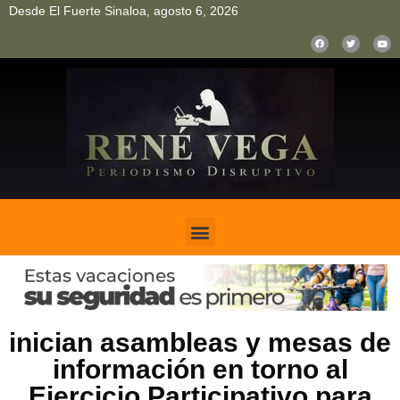
Desde El Fuerte Sinaloa, agosto 6, 2026
pinup
pin up
mostbet casino kz
bonus aviator game
1win
inician asambleas y mesas de
información en torno al
Ejercicio Participativo para