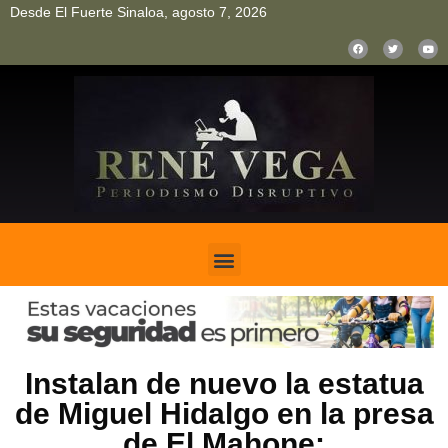
Desde El Fuerte Sinaloa, agosto 7, 2026
pinup
pin up
mostbet casino kz
bonus aviator game
1win
Instalan de nuevo la estatua
de Miguel Hidalgo en la presa
de El Mahone: