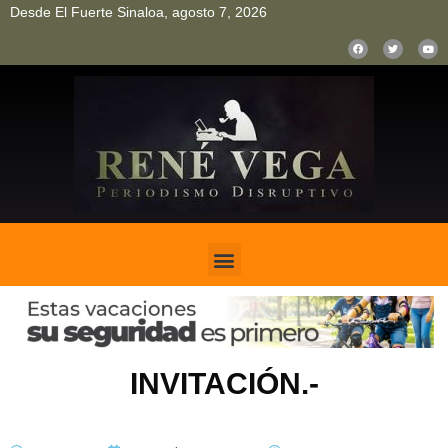
Desde El Fuerte Sinaloa, agosto 7, 2026
pinup
pin up
mostbet casino kz
bonus aviator game
1win
INVITACIÓN.-