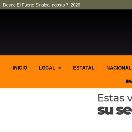
Desde El Fuerte Sinaloa, agosto 7, 2026
pinup
pin up
mostbet casino kz
bonus aviator game
1win
INICIO
LOCAL
ESTATAL
NACIONAL
IM