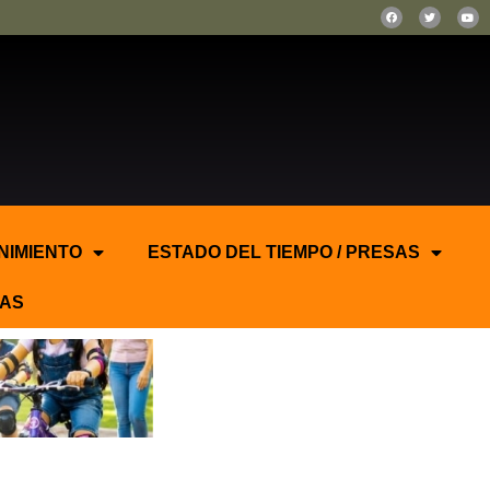
NIMIENTO
ESTADO DEL TIEMPO / PRESAS
AS