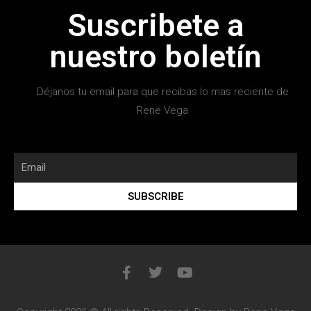
Suscribete a
nuestro boletín
Déjanos tu email para que recibas lo mas reciente de
Rene Vega
SUBSCRIBE