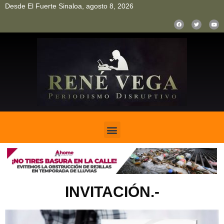
Desde El Fuerte Sinaloa, agosto 8, 2026
pinup
pin up
mostbet casino kz
bonus aviator game
1win
INVITACIÓN.-