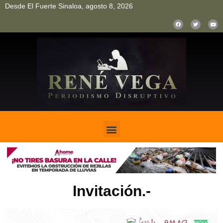
Desde El Fuerte Sinaloa, agosto 8, 2026
pinup
pin up
mostbet casino kz
bonus aviator game
1win
Invitación.-