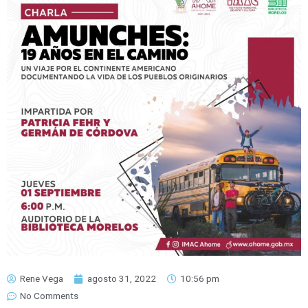
Rene Vega
agosto 31, 2022
10:56 pm
No Comments