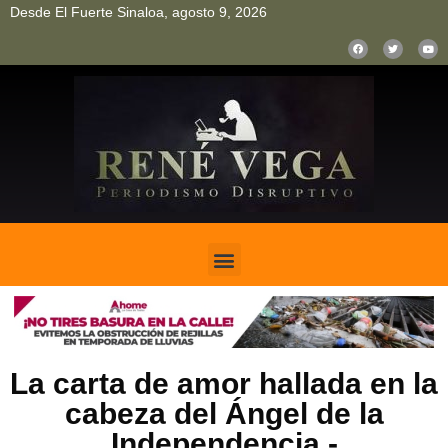
Desde El Fuerte Sinaloa, agosto 9, 2026
pinup
pin up
mostbet casino kz
bonus aviator game
1win
La carta de amor hallada en la
cabeza del Ángel de la
Independencia.-