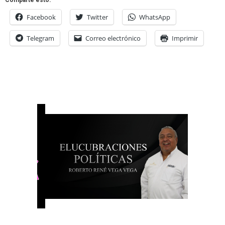
Facebook
Twitter
WhatsApp
Telegram
Correo electrónico
Imprimir